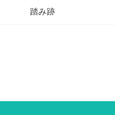
コ
ナ
ン
ビ
踏み跡
テ
ゲ
ン
ー
ツ
シ
へ
ョ
ス
ン
キ
に
ッ
移
プ
動