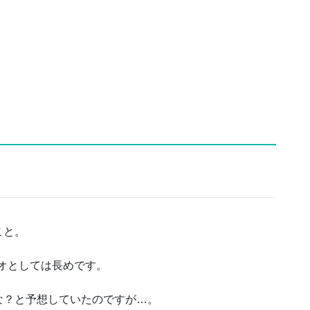
こと。
サオとしては長めです。
な？と予想していたのですが…。