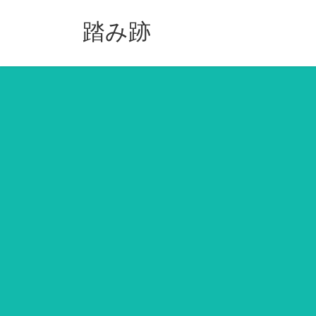
コ
ナ
ン
ビ
踏み跡
テ
ゲ
ン
ー
ツ
シ
へ
ョ
ス
ン
キ
に
ッ
移
プ
動