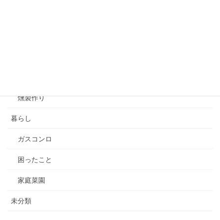
スマートフォンＧＰＳアプリ
バックカントリースノーボード
山菜採り
渓流釣り
燻製作り
暮らし
ガスコンロ
困ったこと
家庭菜園
未分類