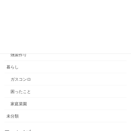
スマートフォンＧＰＳアプリ
バックカントリースノーボード
山菜採り
渓流釣り
燻製作り
暮らし
ガスコンロ
困ったこと
家庭菜園
未分類