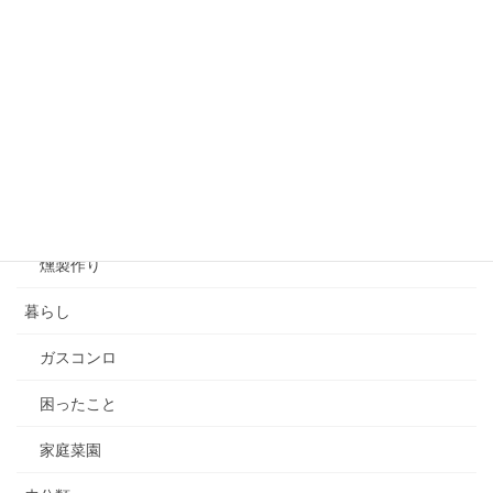
スノーボード
スマートフォンＧＰＳアプリ
バックカントリースノーボード
山菜採り
渓流釣り
燻製作り
暮らし
ガスコンロ
困ったこと
家庭菜園