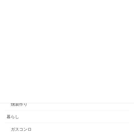
GoPro
キノコ採り
キャンプ
スノーボード
スマートフォンＧＰＳアプリ
バックカントリースノーボード
山菜採り
渓流釣り
燻製作り
暮らし
ガスコンロ